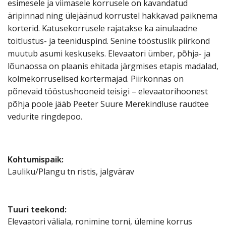
esimesele ja viimasele korrusele on kavandatud
äripinnad ning ülejäänud korrustel hakkavad paiknema
korterid. Katusekorrusele rajatakse ka ainulaadne
toitlustus- ja teeniduspind. Senine tööstuslik piirkond
muutub asumi keskuseks. Elevaatori ümber, põhja- ja
lõunaossa on plaanis ehitada järgmises etapis madalad,
kolmekorruselised kortermajad. Piirkonnas on
põnevaid tööstushooneid teisigi – elevaatorihoonest
põhja poole jääb Peeter Suure Merekindluse raudtee
vedurite ringdepoo.
Kohtumispaik
:
Lauliku/Plangu tn ristis, jalgvärav
Tuuri teekond
:
Elevaatori väliala, ronimine torni, ülemine korrus