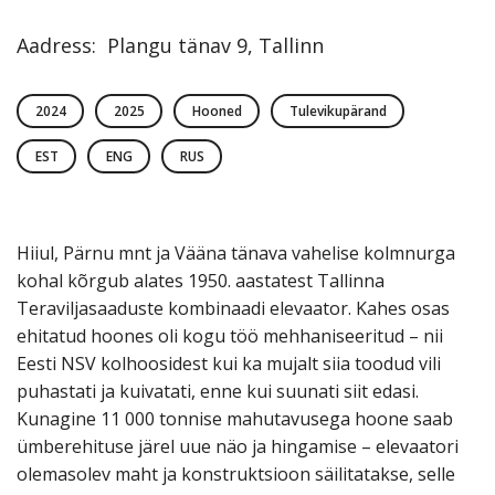
Aadress
:
Plangu tänav
9
,
Tallinn
2024
2025
Hooned
Tulevikupärand
EST
ENG
RUS
Hiiul, Pärnu mnt ja Vääna tänava vahelise kolmnurga
kohal kõrgub alates 1950. aastatest Tallinna
Teraviljasaaduste kombinaadi elevaator. Kahes osas
ehitatud hoones oli kogu töö mehhaniseeritud – nii
Eesti NSV kolhoosidest kui ka mujalt siia toodud vili
puhastati ja kuivatati, enne kui suunati siit edasi.
Kunagine 11 000 tonnise mahutavusega hoone saab
ümberehituse järel uue näo ja hingamise – elevaatori
olemasolev maht ja konstruktsioon säilitatakse, selle